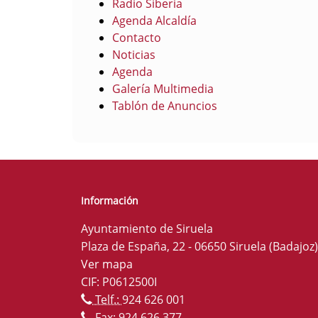
Radio Siberia
Agenda Alcaldía
Contacto
Noticias
Agenda
Galería Multimedia
Tablón de Anuncios
Información
Ayuntamiento de Siruela
Plaza de España, 22 - 06650 Siruela (Badajoz)
Ver mapa
CIF: P0612500I
Telf.:
924 626 001
Fax: 924 626 377