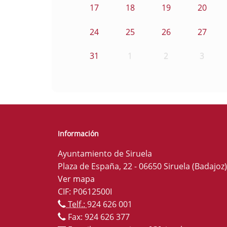
17
18
19
20
24
25
26
27
31
1
2
3
Información
Ayuntamiento de Siruela
Plaza de España, 22 - 06650 Siruela (Badajoz)
Ver mapa
CIF: P0612500I
Telf.:
924 626 001
Fax: 924 626 377