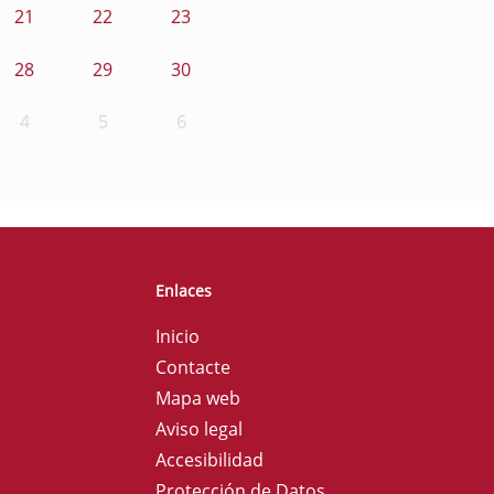
21
22
23
28
29
30
4
5
6
Enlaces
Inicio
Contacte
Mapa web
Aviso legal
Accesibilidad
Protección de Datos