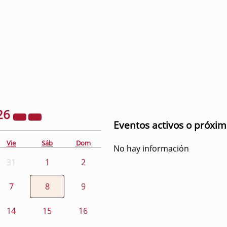
26
Eventos activos o próxi
Vie
Sáb
Dom
No hay información
31
1
2
7
8
9
14
15
16