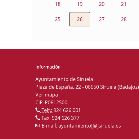
18
19
20
21
25
26
27
28
Información
Ayuntamiento de Siruela
Plaza de España, 22 - 06650 Siruela (Badajoz)
Ver mapa
CIF: P0612500I
Telf.:
924 626 001
Fax: 924 626 377
E-mail:
ayuntamiento[@]siruela.es