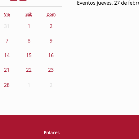
Eventos jueves, 27 de feb
Vie
Sáb
Dom
31
1
2
7
8
9
14
15
16
21
22
23
28
1
2
Enlaces