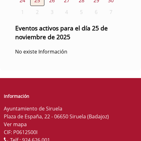
24
25
26
27
28
29
30
1
2
3
4
5
6
7
Eventos activos para el día 25 de
noviembre de 2025
No existe Información
Información
Ayuntamiento de Siruela
Plaza de España, 22 - 06650 Siruela (Badajoz)
Ver mapa
CIF: P0612500I
Telf.:
924 626 001