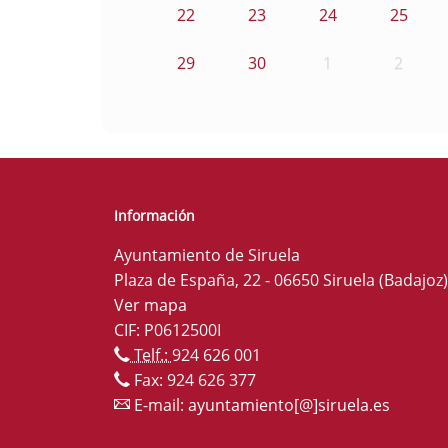
22
23
24
25
29
30
1
2
Información
Ayuntamiento de Siruela
Plaza de España, 22 - 06650 Siruela (Badajoz)
Ver mapa
CIF: P0612500I
Telf.:
924 626 001
Fax: 924 626 377
E-mail:
ayuntamiento[@]siruela.es