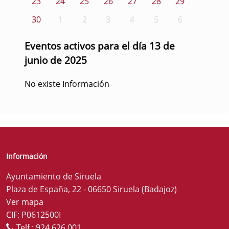
23
24
25
26
27
28
29
30
1
2
3
4
5
6
Eventos activos para el día 13 de
junio de 2025
No existe Información
Información
Ayuntamiento de Siruela
Plaza de España, 22 - 06650 Siruela (Badajoz)
Ver mapa
CIF: P0612500I
Telf.:
924 626 001