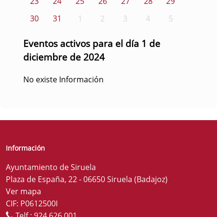
23
24
25
26
27
28
29
30
31
1
2
3
4
5
Eventos activos para el día 1 de
diciembre de 2024
No existe Información
Información
Ayuntamiento de Siruela
Plaza de España, 22 - 06650 Siruela (Badajoz)
Ver mapa
CIF: P0612500I
Telf.:
924 626 001