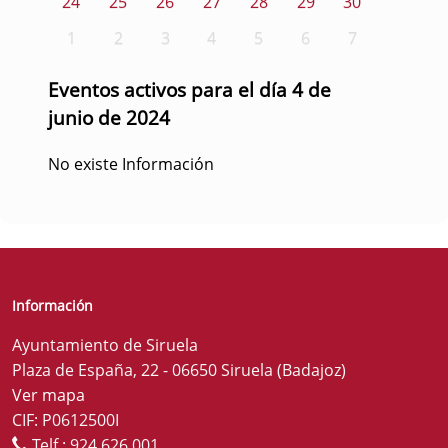
24
25
26
27
28
29
30
1
2
3
4
5
6
7
Eventos activos para el día 4 de
junio de 2024
No existe Información
Información
Ayuntamiento de Siruela
Plaza de España, 22 - 06650 Siruela (Badajoz)
Ver mapa
CIF: P0612500I
Telf.:
924 626 001