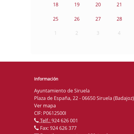
18
19
20
21
25
26
27
28
1
2
3
4
Información
Ayuntamiento de Siruela
Plaza de España, 22 - 06650 Siruela (Badajoz)
Ver mapa
CIF: P0612500I
Telf.:
924 626 001
Fax: 924 626 377