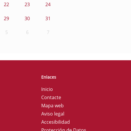
22
23
24
29
30
31
5
6
7
Enlaces
Inicio
Contacte
Mapa web
Aviso legal
Accesibilidad
Protección de Datos