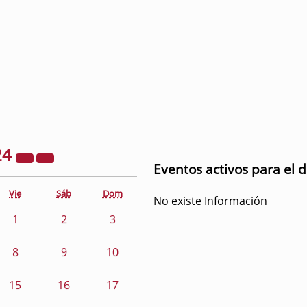
24
Eventos activos para el 
Vie
Sáb
Dom
No existe Información
1
2
3
8
9
10
15
16
17