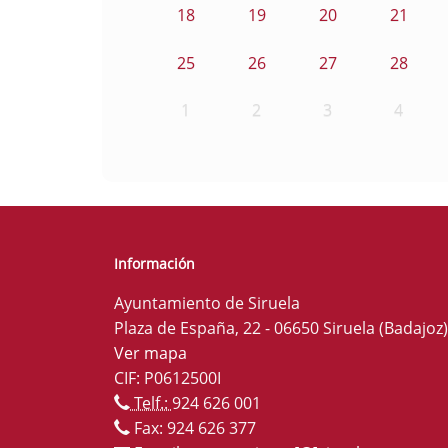
18
19
20
21
25
26
27
28
1
2
3
4
Información
Ayuntamiento de Siruela
Plaza de España, 22 - 06650 Siruela (Badajoz)
Ver mapa
CIF: P0612500I
Telf.:
924 626 001
Fax: 924 626 377