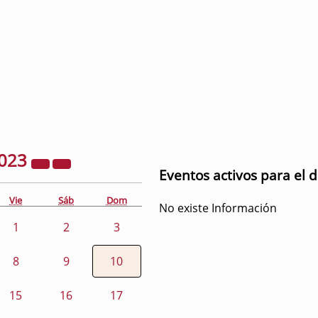
023
Eventos activos para el 
Vie
Sáb
Dom
No existe Información
1
2
3
8
9
10
15
16
17