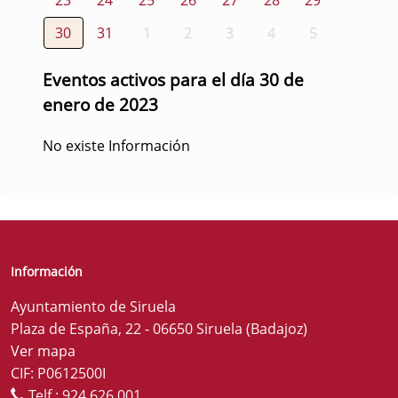
30
31
1
2
3
4
5
Eventos activos para el día 30 de
enero de 2023
No existe Información
Información
Ayuntamiento de Siruela
Plaza de España, 22 - 06650 Siruela (Badajoz)
Ver mapa
CIF: P0612500I
Telf.:
924 626 001